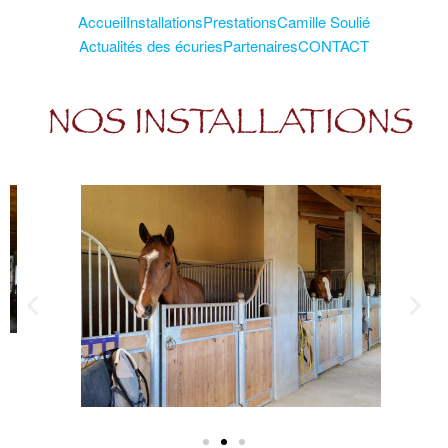
Accueil
Installations
Prestations
Camille Soulié
Actualités des écuries
Partenaires
CONTACT